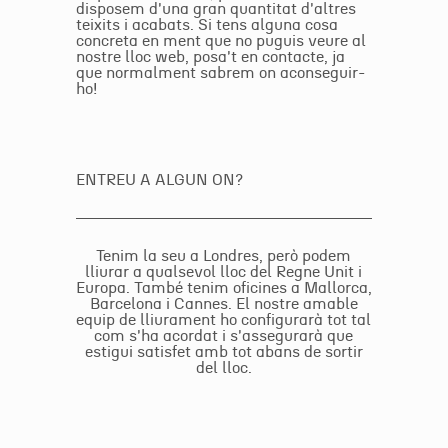
disposem d'una gran quantitat d'altres
teixits i acabats. Si tens alguna cosa
concreta en ment que no puguis veure al
nostre lloc web, posa't en contacte, ja
que normalment sabrem on aconseguir-
ho!
ENTREU A ALGUN ON?
Tenim la seu a Londres, però podem
lliurar a qualsevol lloc del Regne Unit i
Europa. També tenim oficines a Mallorca,
Barcelona i Cannes. El nostre amable
equip de lliurament ho configurarà tot tal
com s'ha acordat i s'assegurarà que
estigui satisfet amb tot abans de sortir
del lloc.