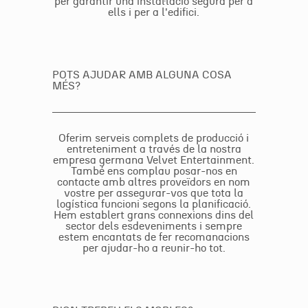
per garantir una instal·lació segura per a
ells i per a l'edifici.
POTS AJUDAR AMB ALGUNA COSA
MÉS?
Oferim serveis complets de producció i
entreteniment a través de la nostra
empresa germana Velvet Entertainment.
També ens complau posar-nos en
contacte amb altres proveïdors en nom
vostre per assegurar-vos que tota la
logística funcioni segons la planificació.
Hem establert grans connexions dins del
sector dels esdeveniments i sempre
estem encantats de fer recomanacions
per ajudar-ho a reunir-ho tot.