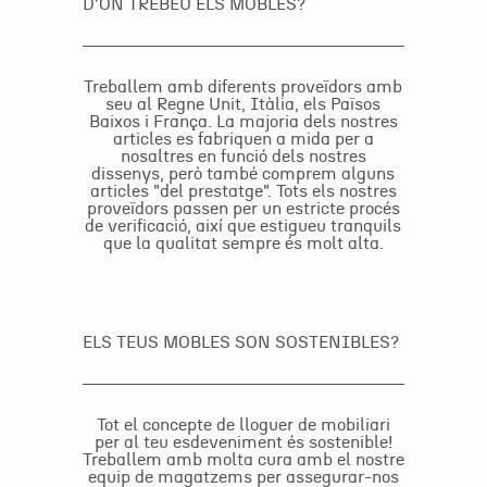
D'ON TREBEU ELS MOBLES?
Treballem amb diferents proveïdors amb
seu al Regne Unit, Itàlia, els Països
Baixos i França. La majoria dels nostres
articles es fabriquen a mida per a
nosaltres en funció dels nostres
dissenys, però també comprem alguns
articles "del prestatge". Tots els nostres
proveïdors passen per un estricte procés
de verificació, així que estigueu tranquils
que la qualitat sempre és molt alta.
ELS TEUS MOBLES SON SOSTENIBLES?
Tot el concepte de lloguer de mobiliari
per al teu esdeveniment és sostenible!
Treballem amb molta cura amb el nostre
equip de magatzems per assegurar-nos