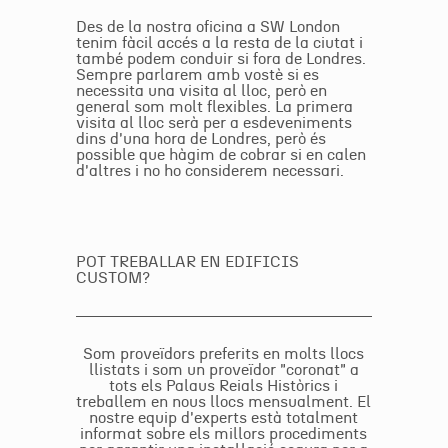
Des de la nostra oficina a SW London
tenim fàcil accés a la resta de la ciutat i
també podem conduir si fora de Londres.
Sempre parlarem amb vostè si es
necessita una visita al lloc, però en
general som molt flexibles. La primera
visita al lloc serà per a esdeveniments
dins d'una hora de Londres, però és
possible que hàgim de cobrar si en calen
d'altres i no ho considerem necessari.
POT TREBALLAR EN EDIFICIS
CUSTOM?
Som proveïdors preferits en molts llocs
llistats i som un proveïdor "coronat" a
tots els Palaus Reials Històrics i
treballem en nous llocs mensualment. El
nostre equip d'experts està totalment
informat sobre els millors procediments