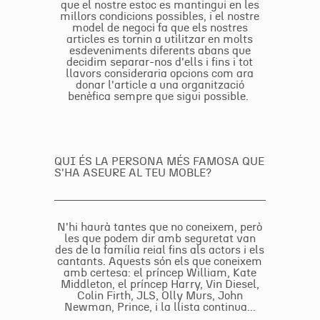
que el nostre estoc es mantingui en les
millors condicions possibles, i el nostre
model de negoci fa que els nostres
articles es tornin a utilitzar en molts
esdeveniments diferents abans que
decidim separar-nos d'ells i fins i tot
llavors consideraria opcions com ara
donar l'article a una organització
benèfica sempre que sigui possible.
QUI ÉS LA PERSONA MÉS FAMOSA QUE
S'HA ASEURE AL TEU MOBLE?
N'hi haurà tantes que no coneixem, però
les que podem dir amb seguretat van
des de la família reial fins als actors i els
cantants. Aquests són els que coneixem
amb certesa: el príncep William, Kate
Middleton, el príncep Harry, Vin Diesel,
Colin Firth, JLS, Olly Murs, John
Newman, Prince, i la llista continua...