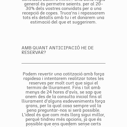
general és permetre seients. per al 20-
30% dels vostres convidats per a una
recepció de copes. Truca'ns i repassarem
tots els detalls amb tu i et donarem una
estimació del que et suggerirem.
AMB QUANT ANTICIPACIÓ HE DE
RESERVAR?
Podem revertir una cotització amb força
rapidesa i intentarem realitzar totes les
reserves per molt curt que sigui el
termini de lliurament. Fins i tot amb
menys de 24 hores d'avís, se sap que
anem des de la consulta inicial fins al
lliurament d'alguns esdeveniments força
grans, per la qual cosa sempre val la
pena preguntar-nos si serà possible.
L'ideal és que com més llarg sigui millor,
perquè tindreu més opcions, ja que és
possible que ens quedem sense certs