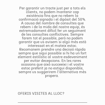
Per garantir un tracte just per a tots els
clients, no podem mantenir cap
existència fins que no rebem la
confirmació signada i el dipòsit del 50%.
A causa del nombre de consultes que
rebem i de la mida del nostre equip, és
extremadament difícil fer un seguiment
de les consultes conflictives. Sempre
farem tot el possible, però no podem
garantir que us avisem si algú més està
interessat en el mateix estoc.
Recomanem prendre una decisió ràpida
sempre que sigui possible si hi ha un fort
element estilístic al vostre esdeveniment
per evitar decepcions. En les rares
ocasions que això succeeixi i el vostre
estoc preferit ja no estigui disponible,
sempre us suggerirem l'alternativa més
propera.
OFERIS VISITES AL LLOC?