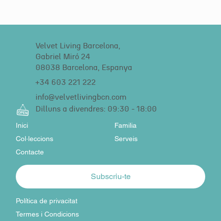
Velvet Living Barcelona,
Gabriel Miró 24
08038 Barcelona, Espanya
+34 603 221 222
info@velvetlivingbcn.com
Dilluns a divendres: 09:30 - 18:00
Inici
Familia
Col·leccions
Serveis
Contacte
Subscriu-te
Política de privacitat
Termes i Condicions