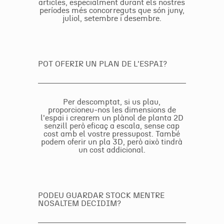
articles, especialment durant els nostres
períodes més concorreguts que són juny,
juliol, setembre i desembre.
POT OFERIR UN PLAN DE L'ESPAI?
Per descomptat, si us plau,
proporcioneu-nos les dimensions de
l'espai i crearem un plànol de planta 2D
senzill però eficaç a escala, sense cap
cost amb el vostre pressupost. També
podem oferir un pla 3D, però això tindrà
un cost addicional.
PODEU GUARDAR STOCK MENTRE
NOSALTEM DECIDIM?