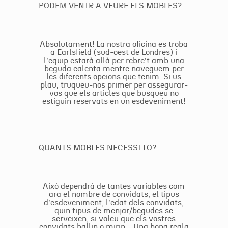
PODEM VENIR A VEURE ELS MOBLES?
Absolutament! La nostra oficina es troba
a Earlsfield (sud-oest de Londres) i
l'equip estarà allà per rebre't amb una
beguda calenta mentre naveguem per
les diferents opcions que tenim. Si us
plau, truqueu-nos primer per assegurar-
vos que els articles que busqueu no
estiguin reservats en un esdeveniment!
QUANTS MOBLES NECESSITO?
Això dependrà de tantes variables com
ara el nombre de convidats, el tipus
d'esdeveniment, l'edat dels convidats,
quin tipus de menjar/begudes se
serveixen, si voleu que els vostres
convidats ballin o mirin... Una bona regla