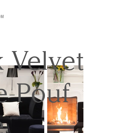
OM
 Velvet
e Pouf
e