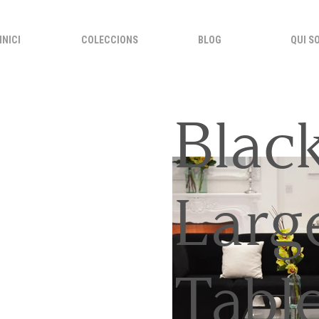
INICI
COLECCIONS
BLOG
QUI S
Black
Larg
Tabl