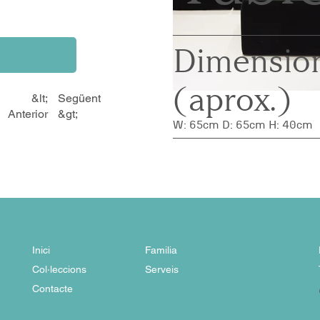
Dimension
(aprox.)
&lt;
Següent
Anterior
&gt;
W: 65cm D: 65cm H: 40cm
Inici
Familia
Col·leccions
Serveis
Contacte