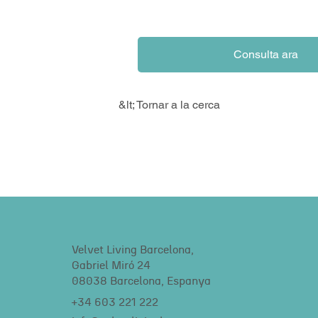
Consulta ara
&lt; Tornar a la cerca
Velvet Living Barcelona,
Gabriel Miró 24
08038 Barcelona, Espanya
+34 603 221 222