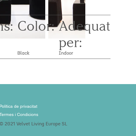
s:
Color:
Adequat
per:
Black
Indoor
Política de privacitat
Termes i Condicions
© 2021 Velvet Living Europe SL