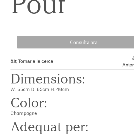
Pouf
Consulta ara
&
&lt; Tornar a la cerca
Anter
Dimensions:
W: 65cm D: 65cm H: 40cm
Color:
Champagne
Adequat per: