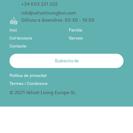
+34 603 221 222
info@velvetlivingbcn.com
Dilluns a divendres: 09:30 - 18:00
Inici
Familia
Col·leccions
Serveis
Contacte
Subscriu-te
Política de privacitat
Termes i Condicions
© 2021 Velvet Living Europe SL