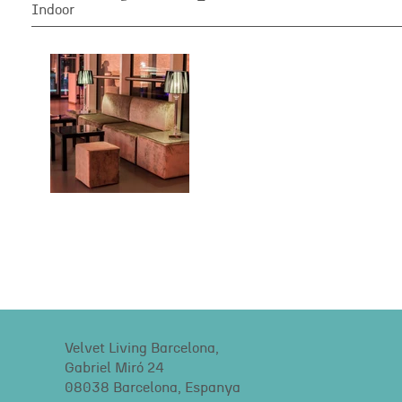
Indoor
Velvet Living Barcelona,
Gabriel Miró 24
08038 Barcelona, Espanya