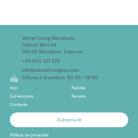
Velvet Living Barcelona,
Gabriel Miró 24
08038 Barcelona, Espanya
+34 603 221 222
info@velvetlivingbcn.com
Dilluns a divendres: 09:30 - 18:00
Inici
Familia
Col·leccions
Serveis
Contacte
Subscriu-te
Política de privacitat