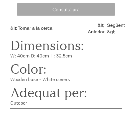
Consulta ara
&lt;
Següent
&lt; Tornar a la cerca
Anterior
&gt;
Dimensions:
W: 40cm D: 40cm H: 32.5cm
Color:
Wooden base - White covers
Adequat per:
Outdoor