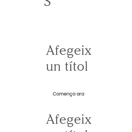
S
Afegeix
un títol
Comença ara
Afegeix