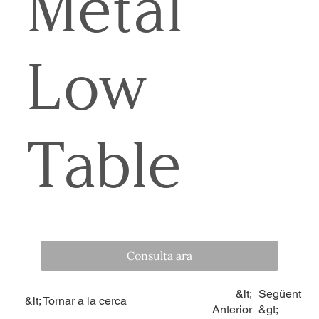
Metal
Low
Table
Consulta ara
&lt;
Següent
&lt; Tornar a la cerca
Anterior
&gt;