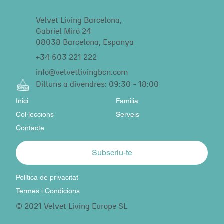
Velvet Living Barcelona,
Gabriel Miró 24
08038 Barcelona, Espanya
+34 603 221 222
info@velvetlivingbcn.com
Dilluns a divendres: 09:30 - 18:00
Inici
Familia
Col·leccions
Serveis
Contacte
Subscriu-te
Política de privacitat
Termes i Condicions
© 2021 Velvet Living Europe SL