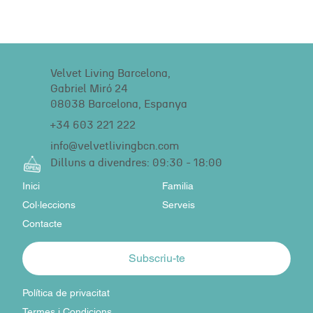
Velvet Living Barcelona,
Gabriel Miró 24
08038 Barcelona, Espanya
+34 603 221 222
info@velvetlivingbcn.com
Dilluns a divendres: 09:30 - 18:00
Inici
Familia
Col·leccions
Serveis
Contacte
Subscriu-te
Política de privacitat
Termes i Condicions