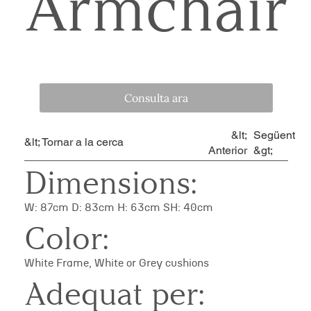
Armchair
Consulta ara
&lt;
Següent
&lt; Tornar a la cerca
Anterior
&gt;
Dimensions:
W: 87cm D: 83cm H: 63cm SH: 40cm
Color:
White Frame, White or Grey cushions
Adequat per: