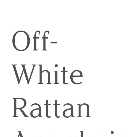
Off-
White
Rattan