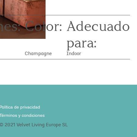
es:
Color:
Adecuado
para:
Champagne
Indoor
Política de privacidad
Términos y condiciones
© 2021 Velvet Living Europe SL