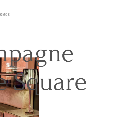
SOMOS
mpagne
e Square