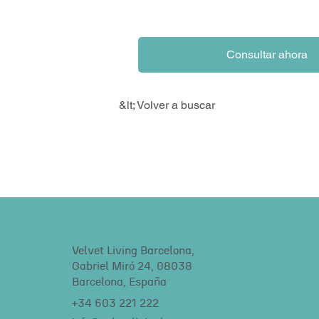
Consultar ahora
&lt; Volver a buscar
Velvet Living Barcelona,
Gabriel Miró 24, 08038
Barcelona, España
+34 603 221 222