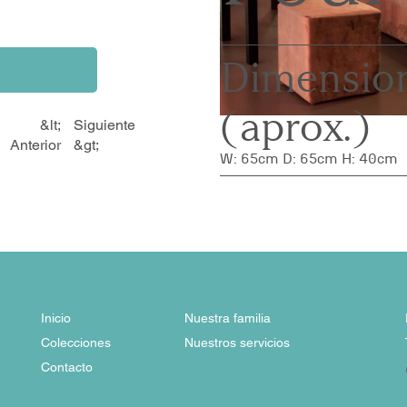
Dimension
(aprox.)
&lt;
Siguiente
Anterior
&gt;
W: 65cm D: 65cm H: 40cm
Inicio
Nuestra familia
Colecciones
Nuestros servicios
Contacto