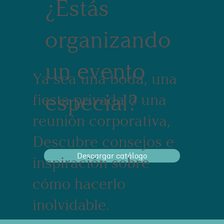
¿Estás
organizando
un evento
Ya sea una boda, una
especial?
fiesta privada o una
reunión corporativa,
Descubre consejos e
Descargar catálogo
inspiración sobre
cómo hacerlo
inolvidable.