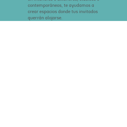
contemporáneos, te ayudamos a
crear espacios donde tus invitados
querrán alojarse.