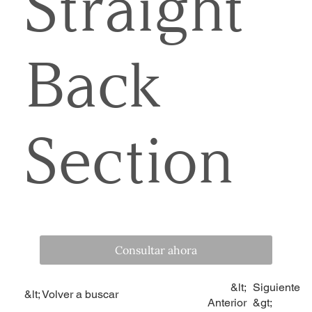
Straight
Back
Section
Consultar ahora
&lt;
Siguiente
&lt; Volver a buscar
Anterior
&gt;