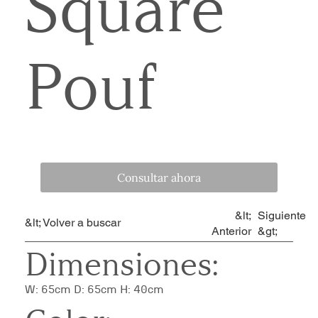
Square
Pouf
Consultar ahora
&lt;
Siguiente
&lt; Volver a buscar
Anterior
&gt;
Dimensiones:
W: 65cm D: 65cm H: 40cm