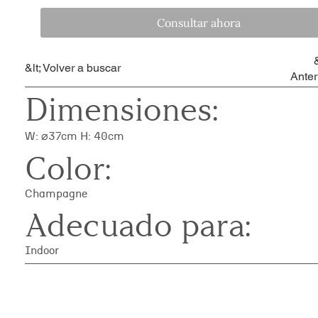
Consultar ahora
&
&lt; Volver a buscar
Anter
Dimensiones:
W: ⌀37cm H: 40cm
Color:
Champagne
Adecuado para:
Indoor