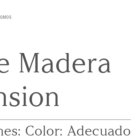
SOMOS
e Madera
nsion
es:
Color:
Adecuado