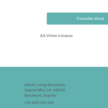
Consultar ahora
&lt; Volver a buscar
Velvet Living Barcelona,
Gabriel Miró 24, 08038
Barcelona, España
+34 603 221 222