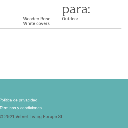
para:
Wooden Base -
Outdoor
White covers
Política de privacidad
Términos y condiciones
© 2021 Velvet Living Europe SL