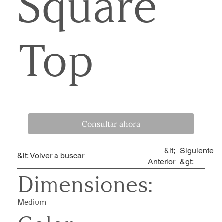
Square
Top
Consultar ahora
&lt;
Siguiente
&lt; Volver a buscar
Anterior
&gt;
Dimensiones:
Medium