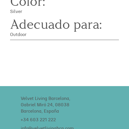
Color:
Silver
Adecuado para:
Outdoor
Velvet Living Barcelona,
Gabriel Miró 24, 08038
Barcelona, España
+34 603 221 222
info@velvetlivingbcn.com