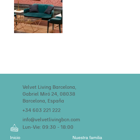
Velvet Living Barcelona,
Gabriel Miró 24, 08038
Barcelona, España
+34 603 221 222
info@velvetlivingbcn.com
Lun-Vie: 09:30 - 18:00
Inicio
Nuestra familia