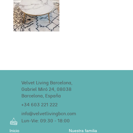
Velvet Living Barcelona,
Gabriel Miró 24, 08038
Barcelona, España
+34 603 221 222
info@velvetlivingbcn.com
Lun-Vie: 09:30 - 18:00
Inicio
Nuestra familia